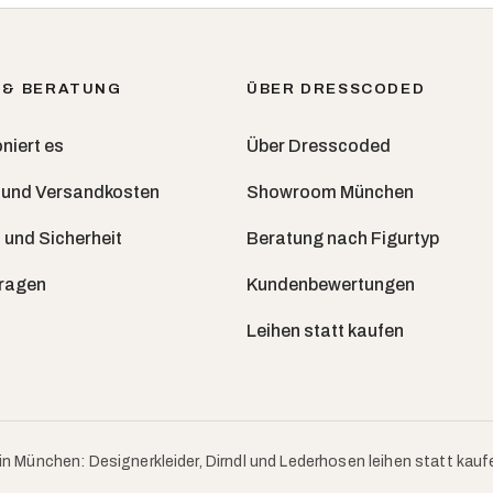
 & BERATUNG
ÜBER DRESSCODED
niert es
Über Dresscoded
 und Versandkosten
Showroom München
 und Sicherheit
Beratung nach Figurtyp
Fragen
Kundenbewertungen
Leihen statt kaufen
in München: Designerkleider, Dirndl und Lederhosen leihen statt kauf