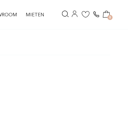
WROOM
MIETEN
0