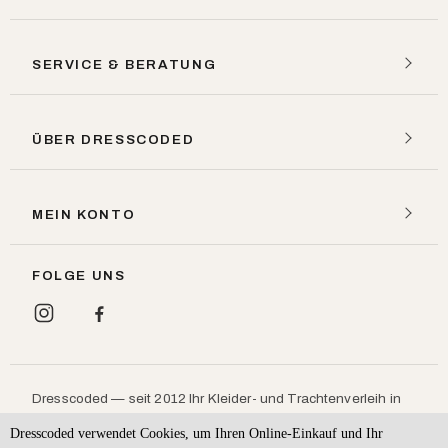
SERVICE & BERATUNG
ÜBER DRESSCODED
MEIN KONTO
FOLGE UNS
Dresscoded — seit 2012 Ihr Kleider- und Trachtenverleih in
München: Designerkleider, Dirndl und Lederhosen leihen
Dresscoded verwendet Cookies, um Ihren Online-Einkauf und Ihr
statt kaufen, für
,
und
.
Hochzeit
Ball
Oktoberfest