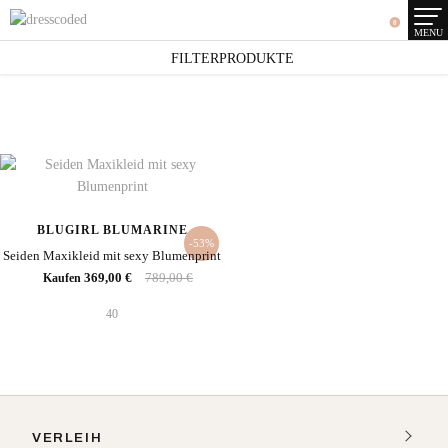
0
MENU
SEARCH RESULTS
FILTERPRODUKTE
1 Artikel
BLUGIRL BLUMARINE
-53%
Seiden Maxikleid mit sexy Blumenprint
369,00 €
789,00 €
Kaufen
40
VERLEIH