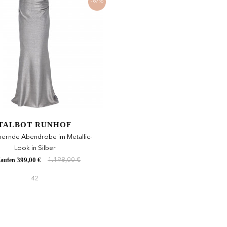
-67%
TALBOT RUNHOF
ernde Abendrobe im Metallic-
Look in Silber
399,00 €
aufen
1.198,00 €
42