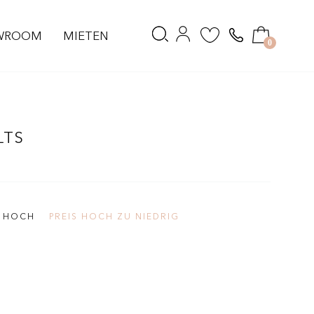
WROOM
MIETEN
0
LTS
S HOCH
PREIS HOCH ZU NIEDRIG