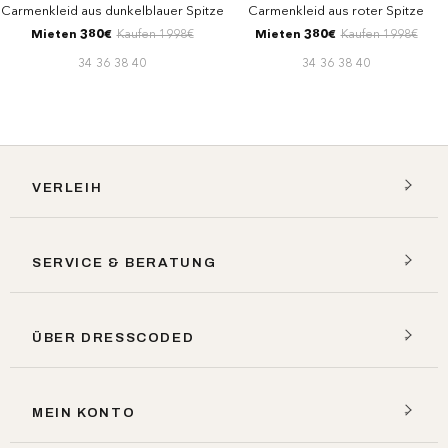
Carmenkleid aus dunkelblauer Spitze
Carmenkleid aus roter Spitze
Mieten 380€
Kaufen 1998€
Mieten 380€
Kaufen 1998€
34
36
38
40
34
36
38
40
VERLEIH
SERVICE & BERATUNG
ÜBER DRESSCODED
MEIN KONTO