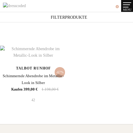
0
MENU
SEARCH RESULTS
FILTERPRODUKTE
1 Artikel
TALBOT RUNHOF
-67%
Schimmernde Abendrobe im Metallic-
Look in Silber
399,00 €
1.198,00 €
Kaufen
42