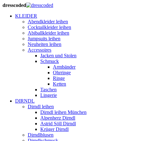
dresscoded
KLEIDER
Abendkleider leihen
Cocktailkleider leihen
Abiballkleider leihen
Jumpsuits leihen
Neuheiten leihen
Accessoires
Jacken und Stolen
Schmuck
Armbänder
Ohrringe
Ringe
Ketten
Taschen
Lingerie
DIRNDL
Dirndl leihen
Dirndl leihen München
Alpenherz Dirndl
Astrid Söll Dirndl
Krüger Dirndl
Dirndlblusen
Dirndlschmuck