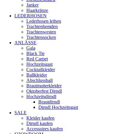
Janker
Haarkränze
LEDERHOSEN
Lederhosen leihen
Trachtenhemden
Trachtenwesten
Trachtensocken
ANLÄSSE
Gala
Black Tie
Red Carpet
Hochzeitsgast
Cocktailkleider
Ballkleider
Abschlussball
Brautmutterkleider
Oktoberfest Dirndl
Hochzeitsdirndl
Brautdirndl
Dirndl Hochzeitsgast
SALE
Kleider kaufen
Dirndl kaufen
Accessoires kaufen