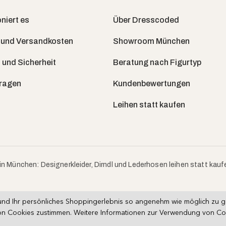
niert es
Über Dresscoded
 und Versandkosten
Showroom München
 und Sicherheit
Beratung nach Figurtyp
Fragen
Kundenbewertungen
Leihen statt kaufen
in München: Designerkleider, Dirndl und Lederhosen leihen statt kauf
nd Ihr persönliches Shoppingerlebnis so angenehm wie möglich zu ges
n Cookies zustimmen. Weitere Informationen zur Verwendung von Cooki