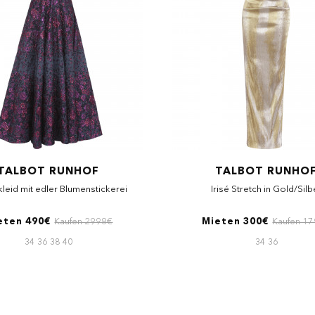
TALBOT RUNHOF
TALBOT RUNHO
leid mit edler Blumenstickerei
Irisé Stretch in Gold/Silb
eten 490€
Kaufen 2998€
Mieten 300€
Kaufen 1
34
36
38
40
34
36