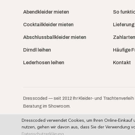
Abendkleider mieten
So funktio
Cocktailkleider mieten
Lieferung
Abschlussballkleider mieten
Zahlarten
Dirndl leihen
Häufige 
Lederhosen leihen
Kontakt
Dresscoded — seit 2012 Ihr Kleider- und Trachtenverleih 
Beratung im Showroom.
Dresscoded verwendet Cookies, um Ihren Online-Einkauf u
nutzen, gehen wir davon aus, dass Sie der Verwendung vo
AGB (Miete)
AGB (Kauf)
Impressum
·
·
Datenschutzerklärung