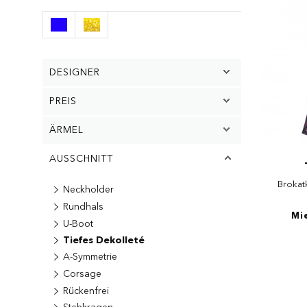
DESIGNER
PREIS
ÄRMEL
AUSSCHNITT
Brokatk
Neckholder
Rundhals
Mi
U-Boot
Tiefes Dekolleté
A-Symmetrie
Corsage
Rückenfrei