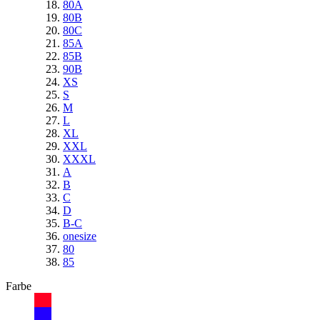
80A
80B
80C
85A
85B
90B
XS
S
M
L
XL
XXL
XXXL
A
B
C
D
B-C
onesize
80
85
Farbe