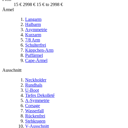
15 €
2998 €
15 € to 2998 €
Ärmel
Langarm
Halbarm
Asymmetrie
Kurzarm
7/8 Arm
Schulterfrei
Käppchen-Arm
Puffärmel
Cape-Ärmel
Ausschnitt
Neckholder
Rundhals
U-Boot
Tiefes Dekolleté
A-Symmetrie
Corsage
Wasserfall
Rückenfrei
Stehkragen
V-Ausschnitt