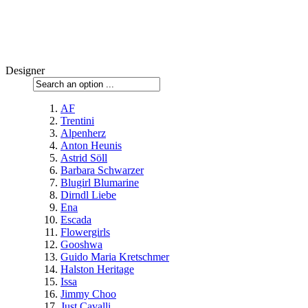
Designer
AF
Trentini
Alpenherz
Anton Heunis
Astrid Söll
Barbara Schwarzer
Blugirl Blumarine
Dirndl Liebe
Ena
Escada
Flowergirls
Gooshwa
Guido Maria Kretschmer
Halston Heritage
Issa
Jimmy Choo
Just Cavalli