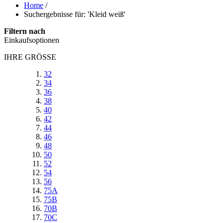
Home
/
Suchergebnisse für: 'Kleid weiß'
Filtern nach
Einkaufsoptionen
IHRE GRÖSSE
32
34
36
38
40
42
44
46
48
50
52
54
56
75A
75B
70B
70C