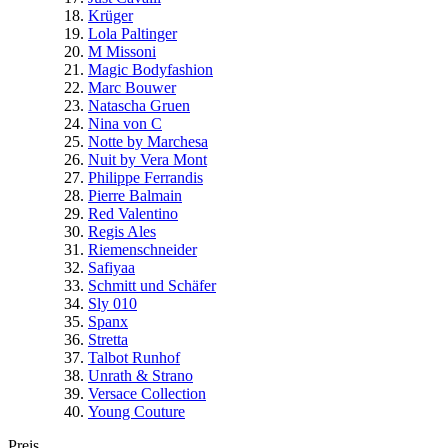
Krüger
Lola Paltinger
M Missoni
Magic Bodyfashion
Marc Bouwer
Natascha Gruen
Nina von C
Notte by Marchesa
Nuit by Vera Mont
Philippe Ferrandis
Pierre Balmain
Red Valentino
Regis Ales
Riemenschneider
Safiyaa
Schmitt und Schäfer
Sly 010
Spanx
Stretta
Talbot Runhof
Unrath & Strano
Versace Collection
Young Couture
Preis