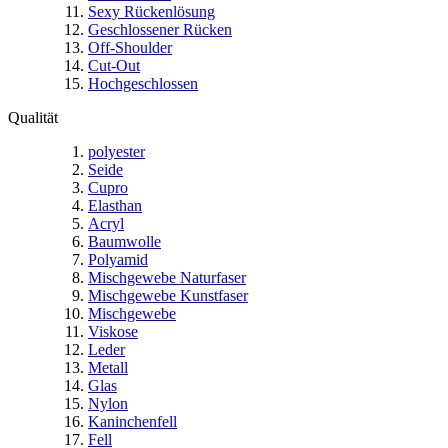
Sexy Rückenlösung
Geschlossener Rücken
Off-Shoulder
Cut-Out
Hochgeschlossen
Qualität
polyester
Seide
Cupro
Elasthan
Acryl
Baumwolle
Polyamid
Mischgewebe Naturfaser
Mischgewebe Kunstfaser
Mischgewebe
Viskose
Leder
Metall
Glas
Nylon
Kaninchenfell
Fell