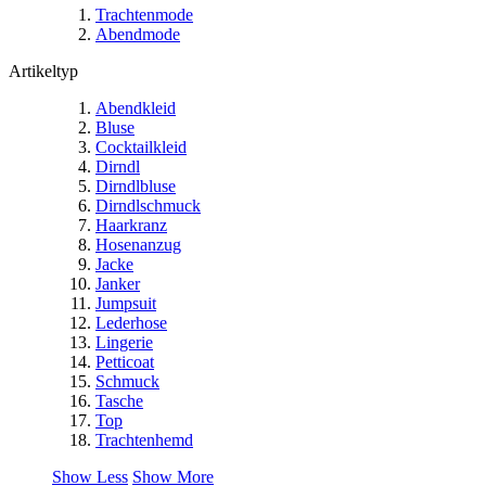
Trachtenmode
Abendmode
Artikeltyp
Abendkleid
Bluse
Cocktailkleid
Dirndl
Dirndlbluse
Dirndlschmuck
Haarkranz
Hosenanzug
Jacke
Janker
Jumpsuit
Lederhose
Lingerie
Petticoat
Schmuck
Tasche
Top
Trachtenhemd
Show Less
Show More