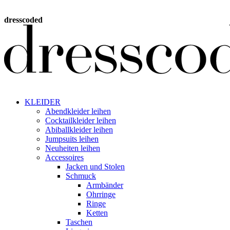
dresscoded
KLEIDER
Abendkleider leihen
Cocktailkleider leihen
Abiballkleider leihen
Jumpsuits leihen
Neuheiten leihen
Accessoires
Jacken und Stolen
Schmuck
Armbänder
Ohrringe
Ringe
Ketten
Taschen