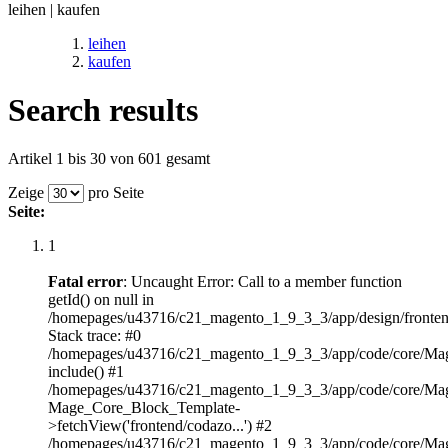
leihen | kaufen
leihen
kaufen
Search results
Artikel 1 bis 30 von 601 gesamt
Zeige
pro Seite
Seite:
1
Fatal error
: Uncaught Error: Call to a member function
getId() on null in
/homepages/u43716/c21_magento_1_9_3_3/app/design/frontend/
Stack trace: #0
/homepages/u43716/c21_magento_1_9_3_3/app/code/core/Mag
include() #1
/homepages/u43716/c21_magento_1_9_3_3/app/code/core/Mag
Mage_Core_Block_Template-
>fetchView('frontend/codazo...') #2
/homepages/u43716/c21_magento_1_9_3_3/app/code/core/Mag