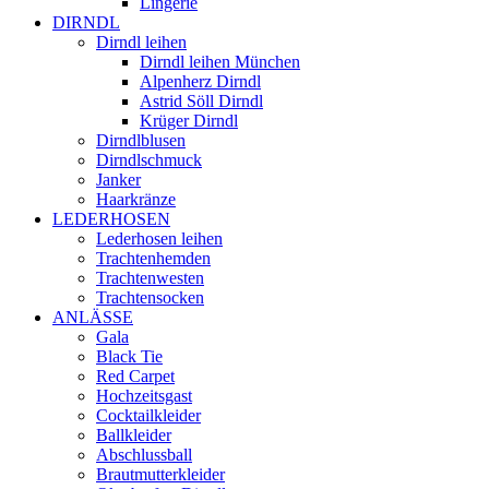
Lingerie
DIRNDL
Dirndl leihen
Dirndl leihen München
Alpenherz Dirndl
Astrid Söll Dirndl
Krüger Dirndl
Dirndlblusen
Dirndlschmuck
Janker
Haarkränze
LEDERHOSEN
Lederhosen leihen
Trachtenhemden
Trachtenwesten
Trachtensocken
ANLÄSSE
Gala
Black Tie
Red Carpet
Hochzeitsgast
Cocktailkleider
Ballkleider
Abschlussball
Brautmutterkleider