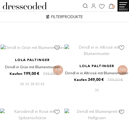
0
MENU
SEARCH RESULTS
FILTERPRODUKTE
8 Artikel
LOLA PALTINGER
LOLA PALTINGER
Dirndl in Grün mit Blumenmuster
-75%
-56%
Dirndl in in Altrosé mit Blumenmuster
199,00 €
799,00 €
Kaufen
349,00 €
799,00 €
Kaufen
34
36
38
40
42
36