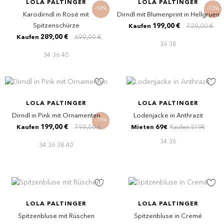
LOLA PALTINGER
LOLA PALTINGER
-59%
-73%
Karodirndl in Rosé mit
Dirndl mit Blumenprint in Hellgruen
Spitzenschürze
199,00 €
729,00 €
Kaufen
289,00 €
699,00 €
Kaufen
36
38
34
36
40
LOLA PALTINGER
LOLA PALTINGER
Dirndl in Pink mit Ornamenten
Lodenjacke in Anthrazit
-75%
199,00 €
799,00 €
Kaufen
Mieten 69€
Kaufen 519€
34
36
34
36
38
40
LOLA PALTINGER
LOLA PALTINGER
Spitzenbluse mit Rüschen
Spitzenbluse in Cremé