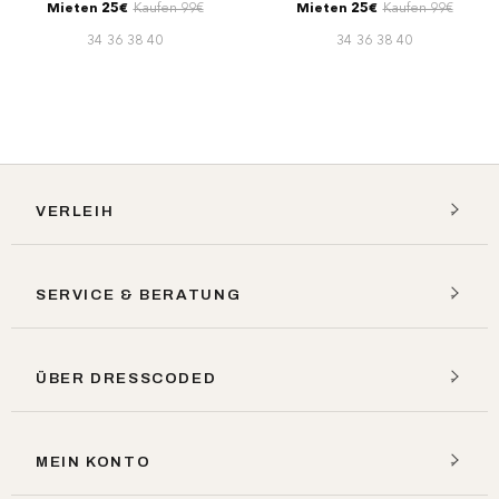
Mieten 25€
Kaufen 99€
Mieten 25€
Kaufen 99€
34
36
38
40
34
36
38
40
VERLEIH
SERVICE & BERATUNG
ÜBER DRESSCODED
MEIN KONTO