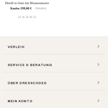
Dirndl in Grün mit Blumenmuster
199,00 €
799,00 €
Kaufen
34
36
38
40
42
VERLEIH
SERVICE & BERATUNG
ÜBER DRESSCODED
MEIN KONTO