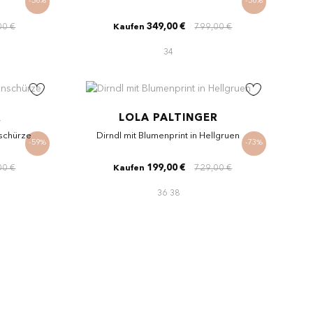
-56%
-56%
00 €
349,00 €
799,00 €
Kaufen
34
R
LOLA PALTINGER
nschürze
Dirndl mit Blumenprint in Hellgruen
-59%
-73%
00 €
199,00 €
729,00 €
Kaufen
36
38