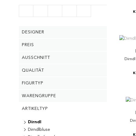
K
DESIGNER
PREIS
AUSSCHNITT
Dirndl
QUALITÄT
K
FIGURTYP
WARENGRUPPE
ARTIKELTYP
Dir
Dirndl
Dirndlbluse
K