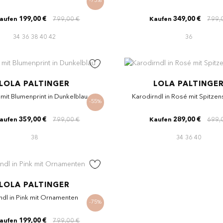
-75%
199,00 €
799,00 €
349,00 €
799,
aufen
Kaufen
34
36
38
40
42
36
LOLA PALTINGER
LOLA PALTINGE
 mit Blumenprint in Dunkelblau
Karodirndl in Rosé mit Spitze
-55%
359,00 €
799,00 €
289,00 €
699,
aufen
Kaufen
38
34
36
40
LOLA PALTINGER
ndl in Pink mit Ornamenten
-75%
199,00 €
799,00 €
aufen