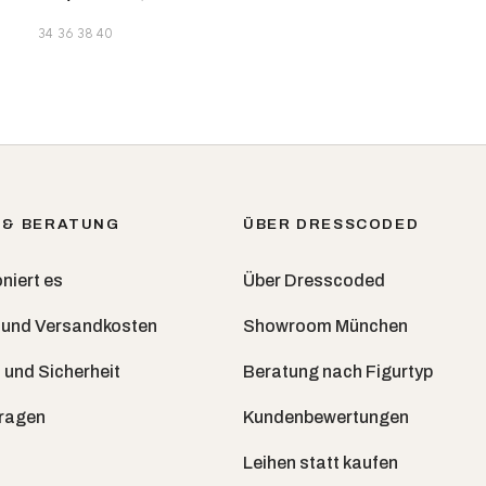
34
36
38
40
 & BERATUNG
ÜBER DRESSCODED
niert es
Über Dresscoded
 und Versandkosten
Showroom München
 und Sicherheit
Beratung nach Figurtyp
Fragen
Kundenbewertungen
Leihen statt kaufen