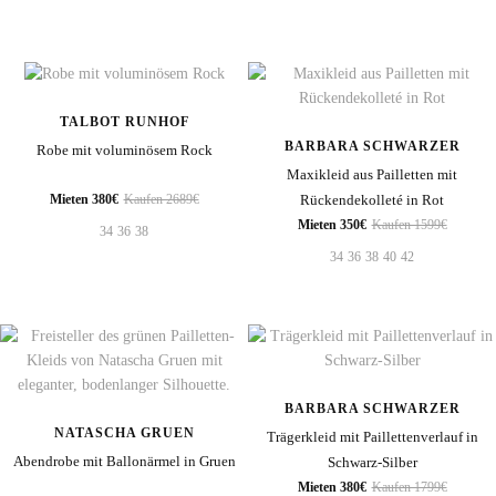
TALBOT RUNHOF
BARBARA SCHWARZER
Robe mit voluminösem Rock
Maxikleid aus Pailletten mit
Rückendekolleté in Rot
Mieten 380€
Kaufen 2689€
Mieten 350€
Kaufen 1599€
34
36
38
34
36
38
40
42
BARBARA SCHWARZER
NATASCHA GRUEN
Trägerkleid mit Paillettenverlauf in
Abendrobe mit Ballonärmel in Gruen
Schwarz-Silber
Mieten 380€
Kaufen 1799€