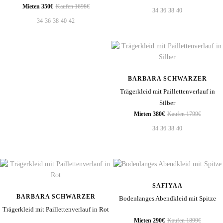
Mieten 350€
Kaufen 1698€
34
36
38
40
34
36
38
40
42
BARBARA SCHWARZER
Trägerkleid mit Paillettenverlauf in
Silber
Mieten 380€
Kaufen 1799€
34
36
38
40
SAFIYAA
BARBARA SCHWARZER
Bodenlanges Abendkleid mit Spitze
Trägerkleid mit Paillettenverlauf in Rot
Mieten 290€
Kaufen 1899€