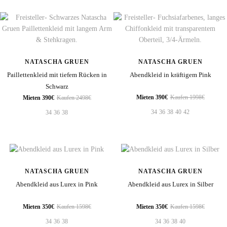
NATASCHA GRUEN
NATASCHA GRUEN
Paillettenkleid mit tiefem Rücken in
Abendkleid in kräftigem Pink
Schwarz
Mieten 390€
Kaufen 1998€
Mieten 390€
Kaufen 2498€
34
36
38
40
42
34
36
38
NATASCHA GRUEN
NATASCHA GRUEN
Abendkleid aus Lurex in Pink
Abendkleid aus Lurex in Silber
Mieten 350€
Kaufen 1598€
Mieten 350€
Kaufen 1598€
34
36
38
34
36
38
40