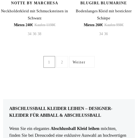
NOTTE BY MARCHESA
BLUGIRL BLUMARINE
Neckholderkleid mit Schmucksteinen in
Bodenlanges Kleid mit bestickter
Schwarz
Schärpe
Mieten 240€
Kaufen 1198€
Mieten 260€
Kaufen 998€
34
36
38
34
36
1
2
Weiter
ABSCHLUSSBALL KLEIDER LEIHEN – DESIGNER-
KLEIDER FÜR ABIBALL & ABSCHLUSSBALL
Wenn Sie ein elegantes
Abschlussball Kleid leihen
möchten,
finden Sie bei Dresscoded eine exklusive Auswahl an hochwertigen