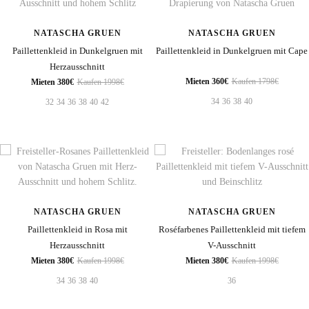
NATASCHA GRUEN
NATASCHA GRUEN
Paillettenkleid in Dunkelgruen mit
Paillettenkleid in Dunkelgruen mit Cape
Herzausschnitt
Mieten 360€
Kaufen 1798€
Mieten 380€
Kaufen 1998€
34
36
38
40
32
34
36
38
40
42
NATASCHA GRUEN
NATASCHA GRUEN
Paillettenkleid in Rosa mit
Roséfarbenes Paillettenkleid mit tiefem
Herzausschnitt
V-Ausschnitt
Mieten 380€
Kaufen 1998€
Mieten 380€
Kaufen 1998€
34
36
38
40
36