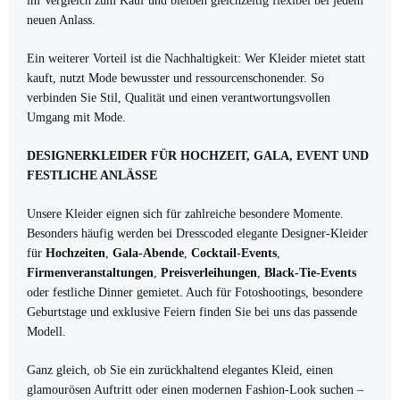
im Vergleich zum Kauf und bleiben gleichzeitig flexibel bei jedem
neuen Anlass.
Ein weiterer Vorteil ist die Nachhaltigkeit: Wer Kleider mietet statt
kauft, nutzt Mode bewusster und ressourcenschonender. So
verbinden Sie Stil, Qualität und einen verantwortungsvollen
Umgang mit Mode.
DESIGNERKLEIDER FÜR HOCHZEIT, GALA, EVENT UND
FESTLICHE ANLÄSSE
Unsere Kleider eignen sich für zahlreiche besondere Momente.
Besonders häufig werden bei Dresscoded elegante Designer-Kleider
für
Hochzeiten
,
Gala-Abende
,
Cocktail-Events
,
Firmenveranstaltungen
,
Preisverleihungen
,
Black-Tie-Events
oder festliche Dinner gemietet. Auch für Fotoshootings, besondere
Geburtstage und exklusive Feiern finden Sie bei uns das passende
Modell.
Ganz gleich, ob Sie ein zurückhaltend elegantes Kleid, einen
glamourösen Auftritt oder einen modernen Fashion-Look suchen –