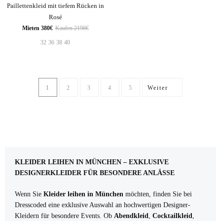
Paillettenkleid mit tiefem Rücken in
Rosé
Mieten 380€
Kaufen 2198€
32
36
38
40
1
2
3
4
5
Weiter
KLEIDER LEIHEN IN MÜNCHEN – EXKLUSIVE
DESIGNERKLEIDER FÜR BESONDERE ANLÄSSE
Wenn Sie
Kleider leihen in München
möchten, finden Sie bei
Dresscoded eine exklusive Auswahl an hochwertigen Designer-
Kleidern für besondere Events. Ob
Abendkleid
,
Cocktailkleid
,