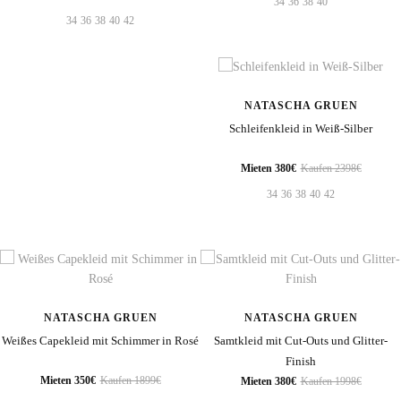
34
36
38
40
34
36
38
40
42
NATASCHA GRUEN
Schleifenkleid in Weiß-Silber
Mieten 380€
Kaufen 2398€
34
36
38
40
42
NATASCHA GRUEN
NATASCHA GRUEN
Weißes Capekleid mit Schimmer in Rosé
Samtkleid mit Cut-Outs und Glitter-
Finish
Mieten 350€
Kaufen 1899€
Mieten 380€
Kaufen 1998€