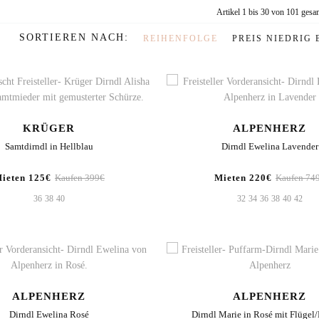
Artikel 1 bis 30 von 101 gesa
SORTIEREN NACH
REIHENFOLGE
PREIS NIEDRIG 
KRÜGER
ALPENHERZ
Samtdirndl in Hellblau
Dirndl Ewelina Lavender
ieten 125€
Kaufen 399€
Mieten 220€
Kaufen 74
36
38
40
32
34
36
38
40
42
ALPENHERZ
ALPENHERZ
Dirndl Ewelina Rosé
Dirndl Marie in Rosé mit Flügel