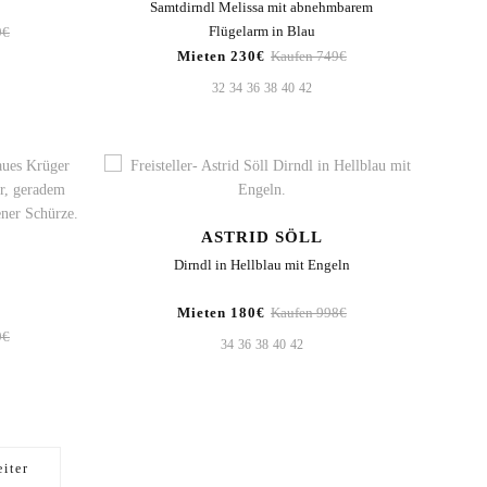
Samtdirndl Melissa mit abnehmbarem
Flügelarm in Blau
9€
Mieten 230€
Kaufen 749€
32
34
36
38
40
42
ASTRID SÖLL
Dirndl in Hellblau mit Engeln
Mieten 180€
Kaufen 998€
9€
34
36
38
40
42
iter