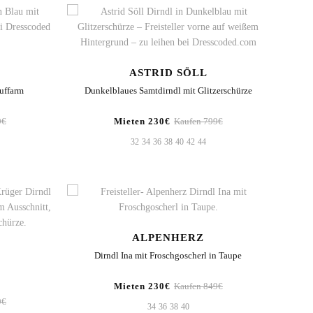
ASTRID SÖLL
Puffarm
Dunkelblaues Samtdirndl mit Glitzerschürze
9€
Mieten 230€
Kaufen 799€
32
34
36
38
40
42
44
ALPENHERZ
Dirndl Ina mit Froschgoscherl in Taupe
Mieten 230€
Kaufen 849€
9€
34
36
38
40