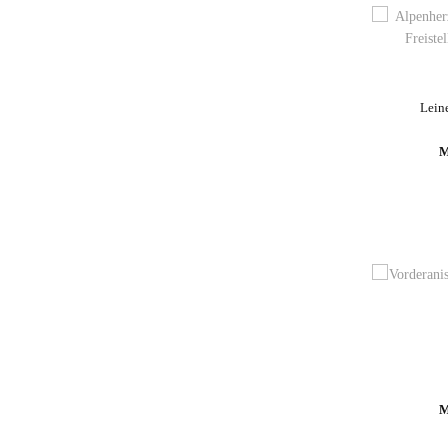
Lein
M
M