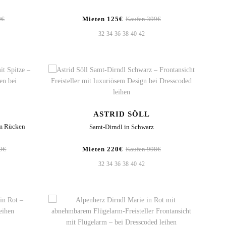
9€
Mieten 125€
Kaufen 399€
32
34
36
38
40
42
ASTRID SÖLL
em Rücken
Samt-Dirndl in Schwarz
9€
Mieten 220€
Kaufen 998€
32
34
36
38
40
42