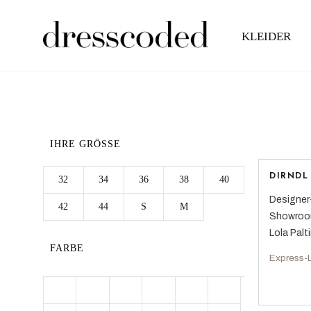
KLEIDER
IHRE GRÖSSE
DIRNDL
32
34
36
38
40
Designer-
42
44
S
M
Showroom
Lola Palt
FARBE
Express-