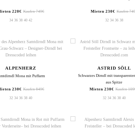
ieten 220€
Kaufen 749€
Mieten 230€
Kaufen 74
34
36
38
40
42
32
34
36
38
ALPENHERZ
ASTRID SÖLL
Schwarzes Dirndl mit transparent
amtdirndl Mona mit Puffarm
aus Spitze
ieten 230€
Kaufen 849€
Mieten 230€
Kaufen 109
32
34
36
38
40
32
34
36
38
40