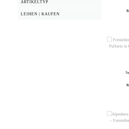
ARTIKELTYP
M
LEIHEN | KAUFEN
S
M