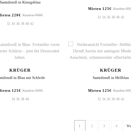
Samtdirndl in Königsblau
Mieten 125€
Kaufen 39
ieten 220€
Kaufen 998€
32
34
36
38
40
42
32
34
36
38
40
42
KRÜGER
KRÜGER
mtdirndl in Blau mit Schleife
Samtdirndl in Hellblau
ieten 125€
Kaufen 399€
Mieten 125€
Kaufen 39
34
36
38
40
32
34
36
38
40
42
1
2
3
4
We