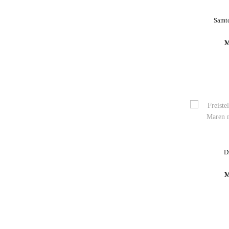
Samtd
M
D
M