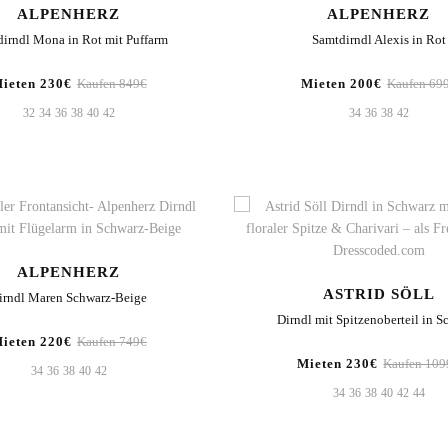
ALPENHERZ
ALPENHERZ
irndl Mona in Rot mit Puffarm
Samtdirndl Alexis in Rot
ieten 230€
Kaufen 849€
Mieten 200€
Kaufen 69
32
34
36
38
40
42
34
36
38
42
ALPENHERZ
ASTRID SÖLL
irndl Maren Schwarz-Beige
Dirndl mit Spitzenoberteil in S
ieten 220€
Kaufen 749€
Mieten 230€
Kaufen 109
34
36
38
40
42
34
36
38
40
42
44