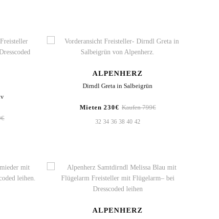
ALPENHERZ
Dirndl Greta in Salbeigrün
iv
Mieten 230€
Kaufen 799€
9€
32
34
36
38
40
42
ALPENHERZ