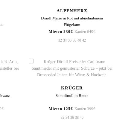
ALPENHERZ
Dirndl Marie in Rot mit abnehmbarem
Flügelarm
9€
Mieten 230€
Kaufen 649€
32
34
36
38
40
42
KRÜGER
chwarz
Samtdirndl in Braun
9€
Mieten 125€
Kaufen 399€
32
34
36
38
40