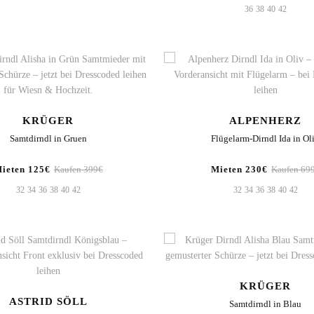
36
38
40
42
KRÜGER
ALPENHERZ
Samtdirndl in Gruen
Flügelarm-Dirndl Ida in Ol
ieten 125€
Kaufen 399€
Mieten 230€
Kaufen 69
32
34
36
38
40
42
32
34
36
38
40
42
KRÜGER
ASTRID SÖLL
Samtdirndl in Blau