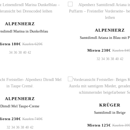
ALPENHERZ
ALPENHERZ
endirndl Marina in Dunkelblau
Samtdirndl Ariana in Blau mit 
ieten 180€
Kaufen 629€
Mieten 230€
Kaufen 84
34
36
38
40
42
32
34
36
38
40
42
ALPENHERZ
KRÜGER
Dirndl Mel Taupe-Creme
Samtdirndl in Beige
ieten 230€
Kaufen 749€
Mieten 125€
Kaufen 39
32
34
36
38
40
42