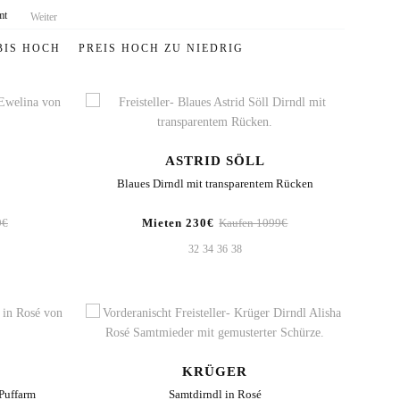
mt
Weiter
BIS HOCH
PREIS HOCH ZU NIEDRIG
ASTRID SÖLL
Blaues Dirndl mit transparentem Rücken
9€
Mieten 230€
Kaufen 1099€
32
34
36
38
KRÜGER
/Puffarm
Samtdirndl in Rosé