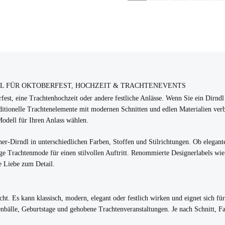
DL FÜR OKTOBERFEST, HOCHZEIT & TRACHTENEVENTS
erfest, eine Trachtenhochzeit oder andere festliche Anlässe. Wenn Sie ein Dirnd
itionelle Trachtenelemente mit modernen Schnitten und edlen Materialien verbin
Modell für Ihren Anlass wählen.
er-Dirndl in unterschiedlichen Farben, Stoffen und Stilrichtungen. Ob elegant
e Trachtenmode für einen stilvollen Auftritt. Renommierte Designerlabels wie 
e Liebe zum Detail.
acht. Es kann klassisch, modern, elegant oder festlich wirken und eignet sich fü
nbälle, Geburtstage und gehobene Trachtenveranstaltungen. Je nach Schnitt, Far