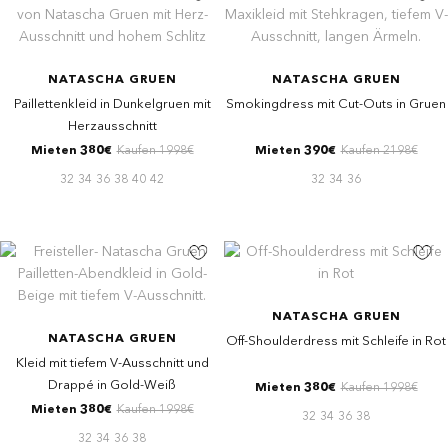
NATASCHA GRUEN
NATASCHA GRUEN
Paillettenkleid in Dunkelgruen mit
Smokingdress mit Cut-Outs in Gruen
Herzausschnitt
Mieten 380€
Kaufen 1998€
Mieten 390€
Kaufen 2198€
32
34
36
38
40
42
32
34
36
NATASCHA GRUEN
NATASCHA GRUEN
Off-Shoulderdress mit Schleife in Rot
Kleid mit tiefem V-Ausschnitt und
Drappé in Gold-Weiß
Mieten 380€
Kaufen 1998€
Mieten 380€
Kaufen 1998€
32
34
36
38
32
34
36
38