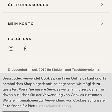
ÜBER DRESSCODED
MEIN KONTO
FOLGE UNS
Dresscoded — seit 2012 Ihr Kleider- und Trachtenverleih in
München: Designerkleider, Dirndl und Lederhosen leihen
Dresscoded verwendet Cookies, um Ihren Online-Einkauf und Ihr
statt kaufen, für
,
und
.
Hochzeit
Ball
Oktoberfest
persönliches Shoppingerlebnis so angenehm wie möglich zu
Persönliche Beratung im Showroom.
gestalten. Wenn Sie unsere Services weiterhin nutzen, gehen wir
davon aus, dass Sie der Verwendung von Cookies zustimmen.
Weitere Informationen zur Verwendung von Cookies auf unserer
AGB (Miete)
AGB (Kauf)
Impressum
·
·
Seite finden Sie hier:
Datenschutzerklärung