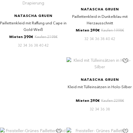
NATASCHA GRUEN
NATASCHA GRUEN
Paillettenkleid in Dunkelblau mit
Paillettenkleid mit Raffung und Cape in
Herzausschnitt
Gold-Weiß
Mieten 380€
Kaufen 1998€
Mieten 390€
Kaufen 2198€
32
34
36
38
40
42
32
34
36
38
40
42
NATASCHA GRUEN
Kleid mit Tülleinsätzen in Holo-Silber
Mieten 380€
Kaufen 2298€
32
34
36
38