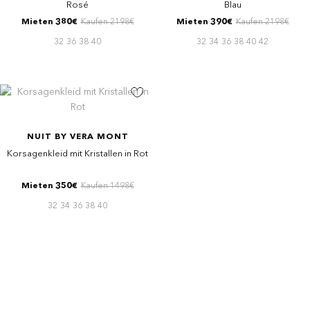
Rosé
Blau
Mieten 380€
Kaufen 2198€
Mieten 390€
Kaufen 2198€
32
36
38
40
32
34
36
38
40
42
NUIT BY VERA MONT
Korsagenkleid mit Kristallen in Rot
Mieten 350€
Kaufen 1498€
32
34
36
38
40