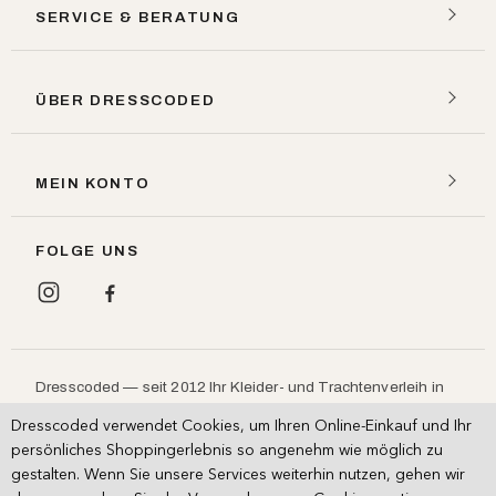
SERVICE & BERATUNG
ÜBER DRESSCODED
MEIN KONTO
FOLGE UNS
Dresscoded — seit 2012 Ihr Kleider- und Trachtenverleih in
München: Designerkleider, Dirndl und Lederhosen leihen
Dresscoded verwendet Cookies, um Ihren Online-Einkauf und Ihr
statt kaufen, für
,
und
.
Hochzeit
Ball
Oktoberfest
persönliches Shoppingerlebnis so angenehm wie möglich zu
Persönliche Beratung im Showroom.
gestalten. Wenn Sie unsere Services weiterhin nutzen, gehen wir