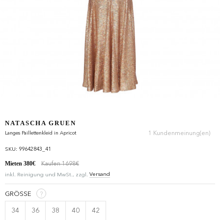
NATASCHA GRUEN
1 Kundenmeinung(en)
Langes Paillettenkleid in Apricot
SKU: 99642843_41
Mieten
380€
Kaufen 1698€
Versand
inkl. Reinigung und MwSt., zzgl.
GRÖSSE
?
34
36
38
40
42