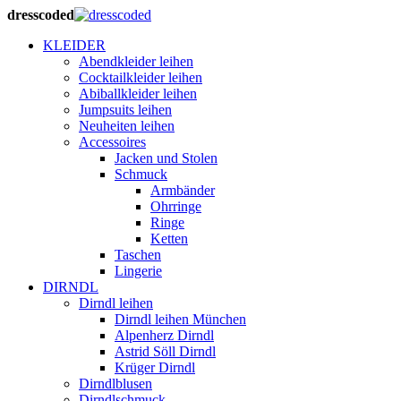
dresscoded
KLEIDER
Abendkleider leihen
Cocktailkleider leihen
Abiballkleider leihen
Jumpsuits leihen
Neuheiten leihen
Accessoires
Jacken und Stolen
Schmuck
Armbänder
Ohrringe
Ringe
Ketten
Taschen
Lingerie
DIRNDL
Dirndl leihen
Dirndl leihen München
Alpenherz Dirndl
Astrid Söll Dirndl
Krüger Dirndl
Dirndlblusen
Dirndlschmuck