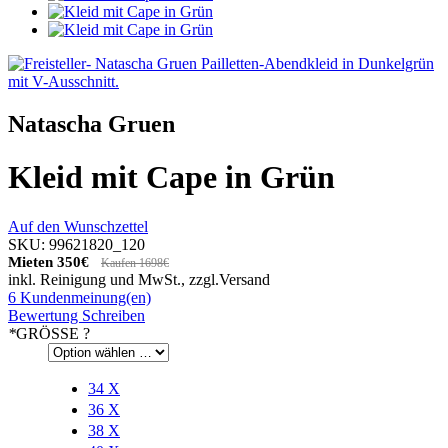
Natascha Gruen
Kleid mit Cape in Grün
Auf den Wunschzettel
SKU: 99621820_120
Mieten
350€
Kaufen 1698€
inkl. Reinigung und MwSt., zzgl.
Versand
6 Kundenmeinung(en)
Bewertung Schreiben
*
GRÖSSE
?
34
X
36
X
38
X