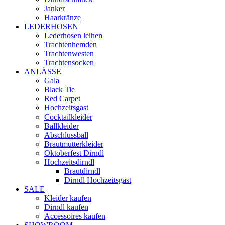
Janker
Haarkränze
LEDERHOSEN
Lederhosen leihen
Trachtenhemden
Trachtenwesten
Trachtensocken
ANLÄSSE
Gala
Black Tie
Red Carpet
Hochzeitsgast
Cocktailkleider
Ballkleider
Abschlussball
Brautmutterkleider
Oktoberfest Dirndl
Hochzeitsdirndl
Brautdirndl
Dirndl Hochzeitsgast
SALE
Kleider kaufen
Dirndl kaufen
Accessoires kaufen