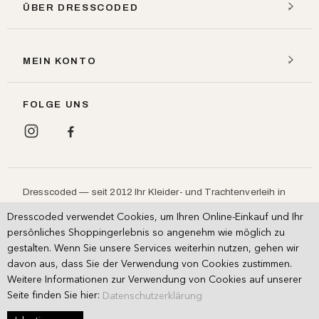
ÜBER DRESSCODED
MEIN KONTO
FOLGE UNS
Dresscoded — seit 2012 Ihr Kleider- und Trachtenverleih in
München: Designerkleider, Dirndl und Lederhosen leihen
Dresscoded verwendet Cookies, um Ihren Online-Einkauf und Ihr
statt kaufen, für
,
und
.
Hochzeit
Ball
Oktoberfest
persönliches Shoppingerlebnis so angenehm wie möglich zu
Persönliche Beratung im Showroom.
gestalten. Wenn Sie unsere Services weiterhin nutzen, gehen wir
davon aus, dass Sie der Verwendung von Cookies zustimmen.
Weitere Informationen zur Verwendung von Cookies auf unserer
AGB (Miete)
AGB (Kauf)
Impressum
·
·
Seite finden Sie hier:
Datenschutzerklärung
Copyright © 2026 Dresscoded GmbH. Alle Rechte vorbehalten.