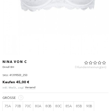
NINA VON C
0 Kundenmeinung(en)
Dirndl BH
SKU: 41399503_250
Kaufen
45,00 €
Versand
inkl. MwSt., zzgl.
GRÖSSE
?
75A
70B
70C
80A
80B
80C
85A
85B
90B