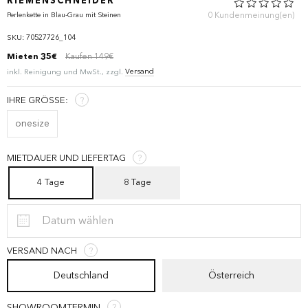
RIEMENSCHNEIDER
0 Kundenmeinung(en)
Perlenkette in Blau-Grau mit Steinen
SKU: 70527726_104
Mieten
35€
Kaufen 149€
Versand
inkl. Reinigung und MwSt., zzgl.
IHRE GRÖSSE:
?
onesize
MIETDAUER UND LIEFERTAG
?
4 Tage
8 Tage
VERSAND NACH
?
Deutschland
Österreich
SHOWROOMTERMIN
?