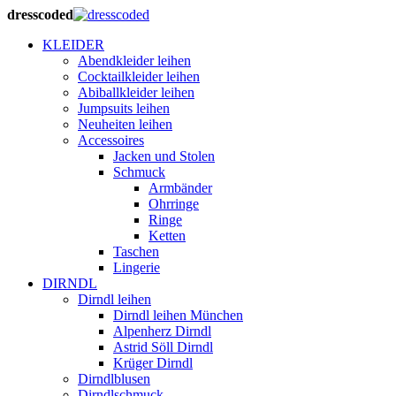
dresscoded
KLEIDER
Abendkleider leihen
Cocktailkleider leihen
Abiballkleider leihen
Jumpsuits leihen
Neuheiten leihen
Accessoires
Jacken und Stolen
Schmuck
Armbänder
Ohrringe
Ringe
Ketten
Taschen
Lingerie
DIRNDL
Dirndl leihen
Dirndl leihen München
Alpenherz Dirndl
Astrid Söll Dirndl
Krüger Dirndl
Dirndlblusen
Dirndlschmuck