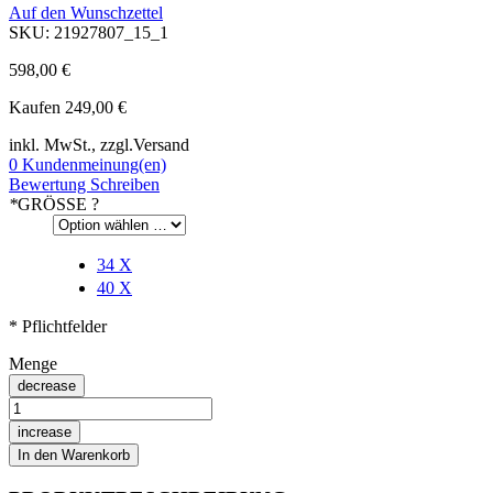
Auf den Wunschzettel
SKU: 21927807_15_1
598,00 €
Kaufen
249,00 €
inkl. MwSt., zzgl.
Versand
0 Kundenmeinung(en)
Bewertung Schreiben
*
GRÖSSE
?
34
X
40
X
* Pflichtfelder
Menge
decrease
increase
In den Warenkorb