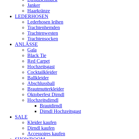
Janker
Haarkränze
LEDERHOSEN
Lederhosen leihen
Trachtenhemden
Trachtenwesten
Trachtensocken
ANLÄSSE
Gala
Black Tie
Red Carpet
Hochzeitsgast
Cocktailkleider
Ballkleider
Abschlussball
Brautmutterkleider
Oktoberfest Dirndl
Hochzeitsdirndl
Brautdirndl
Dirndl Hochzeitsgast
SALE
Kleider kaufen
Dirndl kaufen
Accessoires kaufen