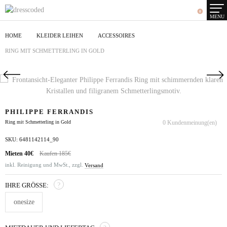
0
MENU
HOME
KLEIDER LEIHEN
ACCESSOIRES
RING MIT SCHMETTERLING IN GOLD
PHILIPPE FERRANDIS
0 Kundenmeinung(en)
Ring mit Schmetterling in Gold
SKU: 6481142114_90
Mieten
40€
Kaufen 185€
inkl. Reinigung und MwSt., zzgl.
Versand
IHRE GRÖSSE:
?
onesize