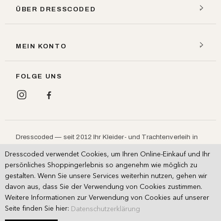
ÜBER DRESSCODED
MEIN KONTO
FOLGE UNS
Dresscoded — seit 2012 Ihr Kleider- und Trachtenverleih in
München: Designerkleider, Dirndl und Lederhosen leihen
Dresscoded verwendet Cookies, um Ihren Online-Einkauf und Ihr
statt kaufen, für
,
und
.
Hochzeit
Ball
Oktoberfest
persönliches Shoppingerlebnis so angenehm wie möglich zu
Persönliche Beratung im Showroom.
gestalten. Wenn Sie unsere Services weiterhin nutzen, gehen wir
davon aus, dass Sie der Verwendung von Cookies zustimmen.
Weitere Informationen zur Verwendung von Cookies auf unserer
AGB (Miete)
AGB (Kauf)
Impressum
·
·
Seite finden Sie hier:
Datenschutzerklärung
Copyright © 2026 Dresscoded GmbH. Alle Rechte vorbehalten.