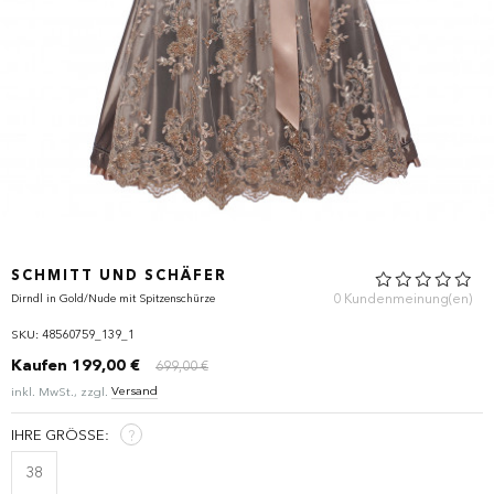
WIE BEWERTEN SIE DIESEN ARTIKEL?
*
Ihre Bewertung
SCHMITT UND SCHÄFER
0 Kundenmeinung(en)
Dirndl in Gold/Nude mit Spitzenschürze
Review Image
SKU: 48560759_139_1
Kaufen
199,00 €
699,00 €
Versand
inkl. MwSt., zzgl.
IHRE GRÖSSE:
?
38