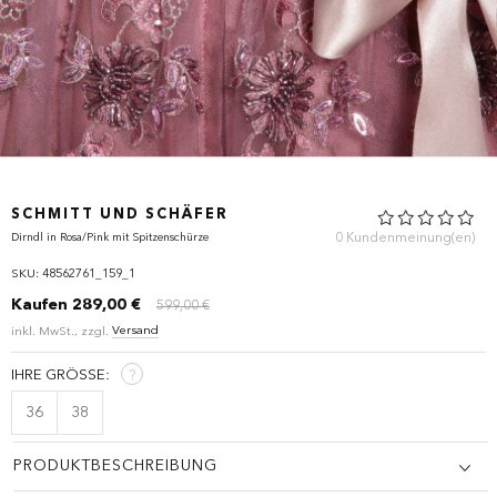
SCHMITT UND SCHÄFER
0 Kundenmeinung(en)
Dirndl in Rosa/Pink mit Spitzenschürze
SKU: 48562761_159_1
Kaufen
289,00 €
599,00 €
Versand
inkl. MwSt., zzgl.
IHRE GRÖSSE:
?
36
38
PRODUKTBESCHREIBUNG