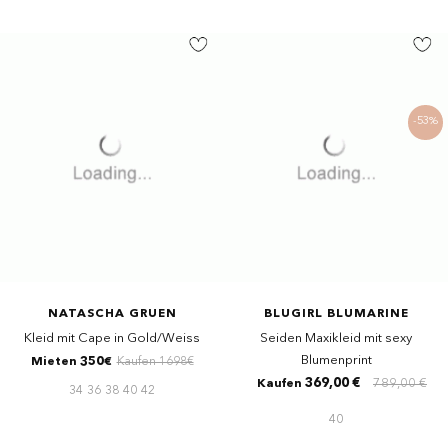
-53%
NATASCHA GRUEN
BLUGIRL BLUMARINE
Kleid mit Cape in Gold/Weiss
Seiden Maxikleid mit sexy
Blumenprint
Mieten 350€
Kaufen 1698€
369,00 €
789,00 €
Kaufen
34
36
38
40
42
40