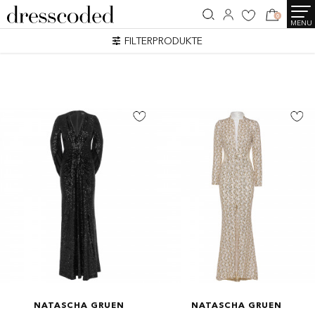
0
MENU
SEARCH RESULTS
FILTERPRODUKTE
26 Artikel
NATASCHA GRUEN
NATASCHA GRUEN