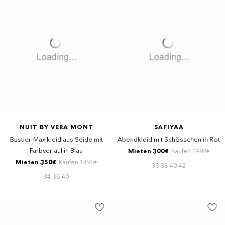
NUIT BY VERA MONT
SAFIYAA
Bustier-Maxikleid aus Seide mit
Abendkleid mit Schösschen in Rot
Farbverlauf in Blau
Mieten 300€
Kaufen 1998€
Mieten 350€
Kaufen 1498€
36
38
40
42
34
36
40