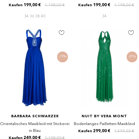
199,00 €
1.198,00 €
199,00 €
1.198,00 €
Kaufen
Kaufen
34
36
38
40
34
-79%
-81%
BARBARA SCHWARZER
NUIT BY VERA MONT
Orientalisches Maxikleid mit Stickerei
Bodenlanges Pailletten-Maxikleid
in Blau
299,00 €
1.599,00 €
Kaufen
249,00 €
1.198,00 €
Kaufen