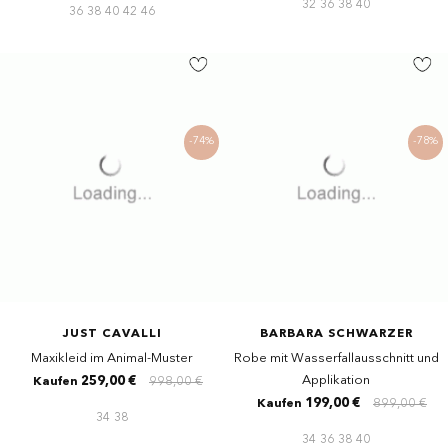
32
36
38
40
36
38
40
42
46
-74%
-78%
JUST CAVALLI
BARBARA SCHWARZER
Maxikleid im Animal-Muster
Robe mit Wasserfallausschnitt und
Applikation
259,00 €
998,00 €
Kaufen
199,00 €
899,00 €
Kaufen
34
38
34
36
38
40