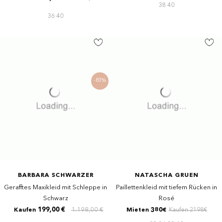
38
40
36
40
-83%
BARBARA SCHWARZER
NATASCHA GRUEN
Gerafftes Maxikleid mit Schleppe in
Paillettenkleid mit tiefem Rücken in
Schwarz
Rosé
199,00 €
1.198,00 €
Kaufen
Mieten 380€
Kaufen 2198€