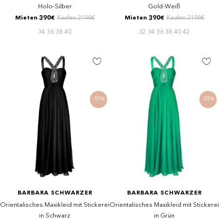
Holo-Silber
Gold-Weiß
Mieten 390€
Kaufen 2198€
Mieten 390€
Kaufen 2198€
34
36
38
40
32
34
36
38
40
42
-83%
-83%
BARBARA SCHWARZER
BARBARA SCHWARZER
Orientalisches Maxikleid mit Stickerei
Orientalisches Maxikleid mit Stickerei
in Schwarz
in Grün