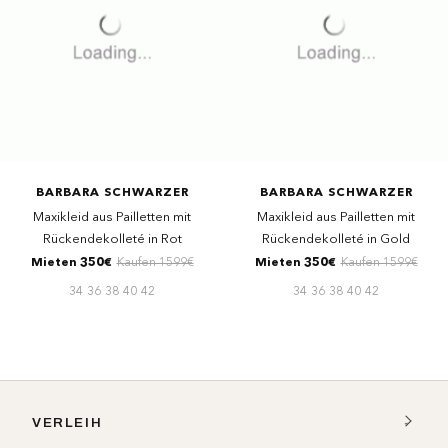
BARBARA SCHWARZER
BARBARA SCHWARZER
Maxikleid aus Pailletten mit
Maxikleid aus Pailletten mit
Rückendekolleté in Rot
Rückendekolleté in Gold
Mieten 350€
Kaufen 1599€
Mieten 350€
Kaufen 1599€
34
36
38
40
42
34
36
38
40
42
VERLEIH