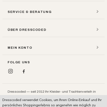
SERVICE & BERATUNG
ÜBER DRESSCODED
MEIN KONTO
FOLGE UNS
Dresscoded — seit 2012 Ihr Kleider- und Trachtenverleih in
München: Designerkleider, Dirndl und Lederhosen leihen
Dresscoded verwendet Cookies, um Ihren Online-Einkauf und Ihr
statt kaufen, für
,
und
.
Hochzeit
Ball
Oktoberfest
persönliches Shoppingerlebnis so angenehm wie möglich zu