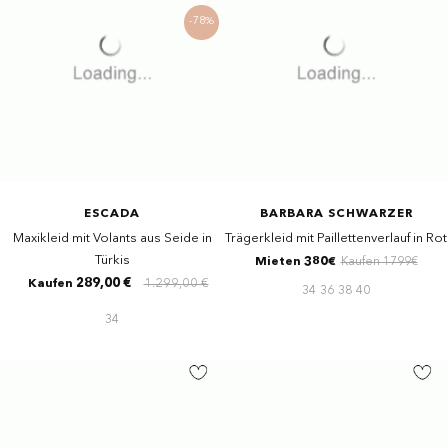
-78%
ESCADA
BARBARA SCHWARZER
Maxikleid mit Volants aus Seide in
Trägerkleid mit Paillettenverlauf in Rot
Türkis
Mieten 380€
Kaufen 1799€
289,00 €
1.299,00 €
Kaufen
34
36
38
40
34