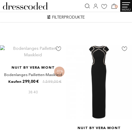
0
MENU
SEARCH RESULTS
FILTERPRODUKTE
6 Artikel
NUIT BY VERA MONT
-81%
Bodenlanges Pailletten-Maxikleid
299,00 €
1.599,00 €
Kaufen
38
40
NUIT BY VERA MONT