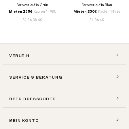
Farbverlauf in Grün
Farbverlauf in Blau
Mieten 350€
Kaufen 1498€
Mieten 350€
Kaufen 1498€
34
36
38
40
34
36
40
VERLEIH
SERVICE & BERATUNG
ÜBER DRESSCODED
MEIN KONTO