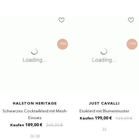
-48%
-54%
HALSTON HERITAGE
JUST CAVALLI
Schwarzes Cocktailkleid mit Mesh-
Etuikleid mit Blumenmuster
Einsatz
199,00 €
430,00 €
Kaufen
189,00 €
365,00 €
Kaufen
36
36
38