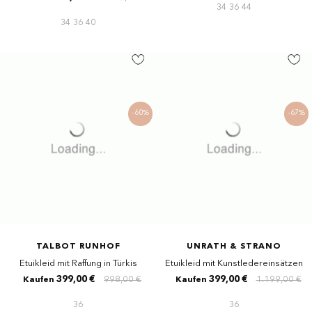
34
36
44
34
36
40
-60%
-67%
TALBOT RUNHOF
UNRATH & STRANO
Etuikleid mit Raffung in Türkis
Etuikleid mit Kunstledereinsätzen
399,00 €
998,00 €
399,00 €
1.199,00 €
Kaufen
Kaufen
36
36