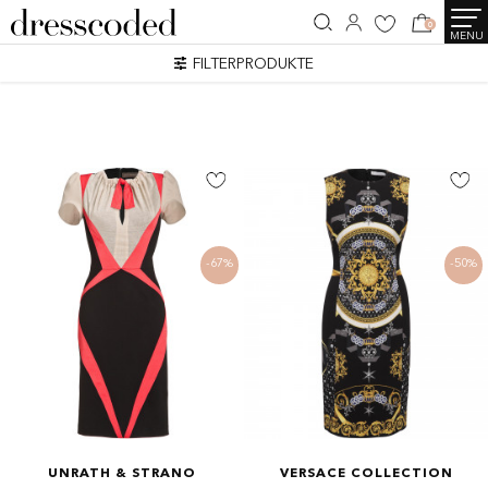
0
MENU
SEARCH RESULTS
FILTERPRODUKTE
17 Artikel
-67%
-50%
UNRATH & STRANO
VERSACE COLLECTION