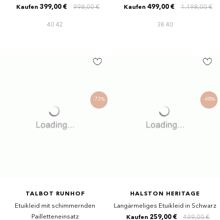
399,00 €
998,00 €
499,00 €
1.198,00 €
Kaufen
Kaufen
40
42
38
40
-73%
-48%
TALBOT RUNHOF
HALSTON HERITAGE
Etuikleid mit schimmernden
Langärmeliges Etuikleid in Schwarz
Pailletteneinsatz
259,00 €
499,00 €
Kaufen