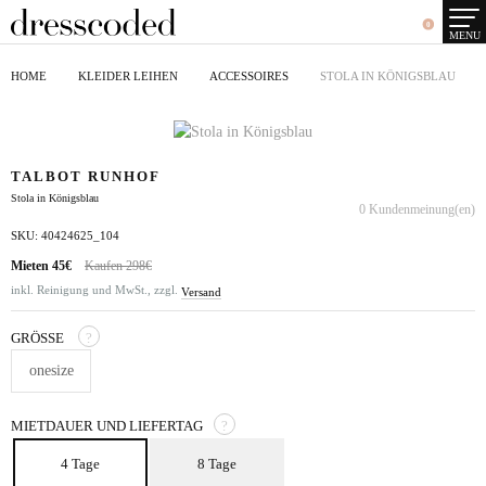
0
MENU
HOME
KLEIDER LEIHEN
ACCESSOIRES
STOLA IN KÖNIGSBLAU
TALBOT RUNHOF
Stola in Königsblau
0 Kundenmeinung(en)
SKU: 40424625_104
Mieten
45€
Kaufen 298€
inkl. Reinigung und MwSt., zzgl.
Versand
GRÖSSE
?
onesize
MIETDAUER UND LIEFERTAG
?
4 Tage
8 Tage