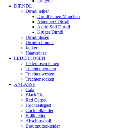
Lingerie
DIRNDL
Dirndl leihen
Dirndl leihen München
Alpenherz Dirndl
Astrid Söll Dirndl
Krüger Dirndl
Dirndlblusen
Dirndlschmuck
Janker
Haarkränze
LEDERHOSEN
Lederhosen leihen
Trachtenhemden
Trachtenwesten
Trachtensocken
ANLÄSSE
Gala
Black Tie
Red Carpet
Hochzeitsgast
Cocktailkleider
Ballkleider
Abschlussball
Brautmutterkleider