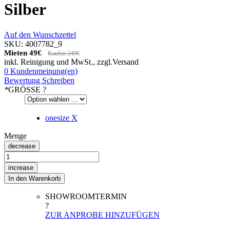
Silber
Auf den Wunschzettel
SKU: 4007782_9
Mieten
49€
Kaufen 249€
inkl. Reinigung und MwSt., zzgl.
Versand
0 Kundenmeinung(en)
Bewertung Schreiben
*
GRÖSSE
?
onesize
X
Menge
decrease
increase
In den Warenkorb
SHOWROOMTERMIN
?
ZUR ANPROBE HINZUFÜGEN