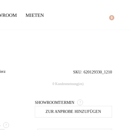
WROOM
MIETEN
0
Herz
SKU: 620129330_1210
0 Kundenmeinung(en)
SHOWROOMTERMIN
?
ZUR ANPROBE HINZUFÜGEN
G
?