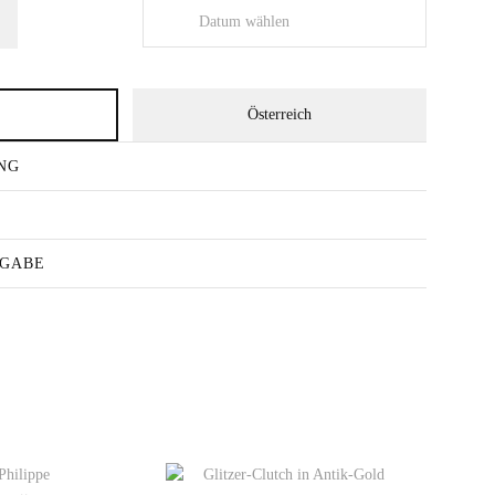
d
Österreich
NG
KGABE