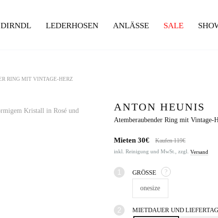
DIRNDL
LEDERHOSEN
ANLÄSSE
SALE
SHO
R RING MIT VINTAGE-HERZ
ANTON HEUNIS
Atemberaubender Ring mit Vintage-
Mieten
30€
Kaufen 119€
inkl. Reinigung und MwSt., zzgl.
Versand
?
GRÖSSE
onesize
MIETDAUER UND LIEFERTA