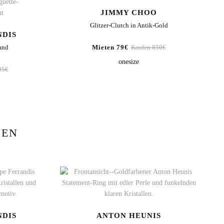
JIMMY CHOO
Glitzer-Clutch in Antik-Gold
NDIS
Mieten 79€
Kaufen 850€
and
onesize
95€
NEN
NDIS
ANTON HEUNIS