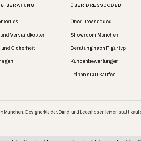
 & BERATUNG
ÜBER DRESSCODED
niert es
Über Dresscoded
 und Versandkosten
Showroom München
 und Sicherheit
Beratung nach Figurtyp
Fragen
Kundenbewertungen
Leihen statt kaufen
in München: Designerkleider, Dirndl und Lederhosen leihen statt kauf