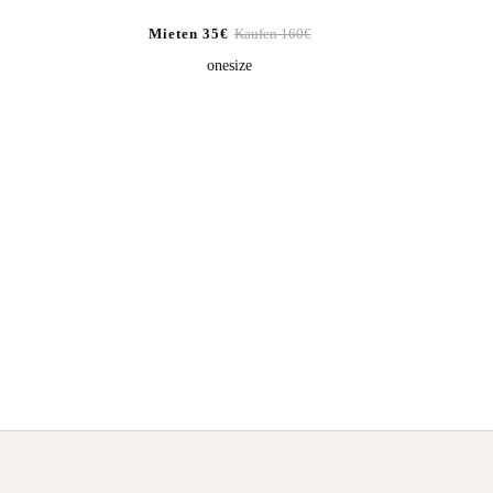
Mieten 35€
Kaufen 160€
onesize
KUNDENMEINUNG ABSCHICKEN