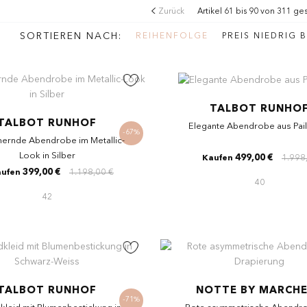
Artikel 61 bis 90 von 311 g
Zurück
SORTIEREN NACH
REIHENFOLGE
PREIS NIEDRIG 
TALBOT RUNHO
TALBOT RUNHOF
Elegante Abendrobe aus Pail
-67%
ernde Abendrobe im Metallic-
Look in Silber
499,00 €
1.998
Kaufen
399,00 €
1.198,00 €
ufen
40
42
TALBOT RUNHOF
NOTTE BY MARCH
-71%