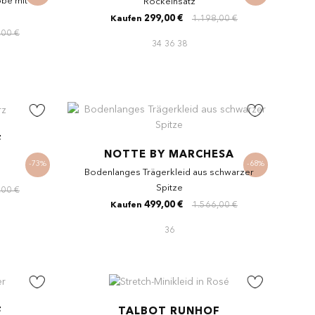
be mit
Rockeinsatz
299,00 €
1.198,00 €
Kaufen
,00 €
34
36
38
F
NOTTE BY MARCHESA
-73%
-68%
Bodenlanges Trägerkleid aus schwarzer
Spitze
,00 €
499,00 €
1.566,00 €
Kaufen
36
F
TALBOT RUNHOF