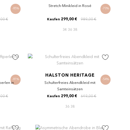
Stretch-Minikleid in Rosé
-85%
-70%
,00 €
299,00 €
989,00 €
Kaufen
34
36
38
HALSTON HERITAGE
-81%
-54%
perlen in
Schulterfreies Abendkleid mit
Samteinsätzen
,00 €
299,00 €
649,00 €
Kaufen
36
38