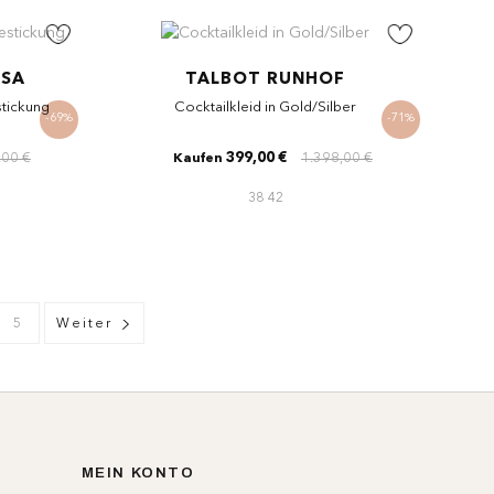
ESA
TALBOT RUNHOF
stickung
Cocktailkleid in Gold/Silber
-69%
-71%
,00 €
399,00 €
1.398,00 €
Kaufen
38
42
5
Weiter
MEIN KONTO