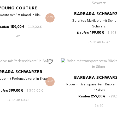
YOUNG COUTURE
BARBARA SCHWAR
lweste mit Satinband in Blau
-50%
Gerafftes Maxikleid mit Schle
Schwarz
159,00 €
319,00 €
aufen
199,00 €
1.198
Kaufen
42
36
38
40
42
46
RBARA SCHWARZER
BARBARA SCHWAR
be mit Perlenstickerei in Braun
-75%
Robe mit transparentem Rücken
in Silber
399,00 €
1.599,00 €
ufen
259,00 €
798,
Kaufen
34
36
38
40
42
36
40