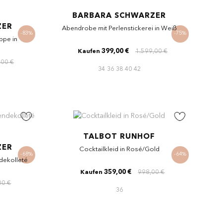
BARBARA SCHWARZER
ZER
Abendrobe mit Perlenstickerei in Weiß
-83%
-75%
ppe in
399,00 €
1.599,00 €
Kaufen
,00 €
34
36
38
40
42
TALBOT RUNHOF
ZER
Cocktailkleid in Rosé/Gold
-68%
-64%
dekolleté
359,00 €
998,00 €
Kaufen
00 €
36