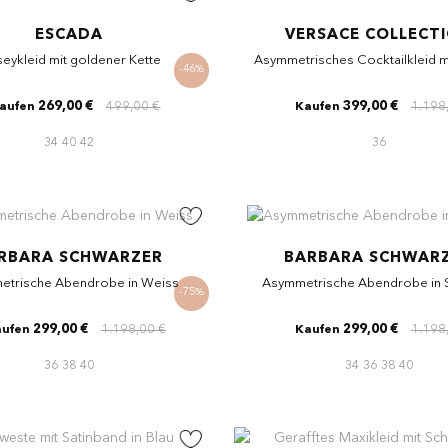
ESCADA
VERSACE COLLECT
seykleid mit goldener Kette
Asymmetrisches Cocktailkleid mi
-46%
269,00 €
499,00 €
399,00 €
1.198
aufen
Kaufen
34
40
42
36
RBARA SCHWARZER
BARBARA SCHWAR
etrische Abendrobe in Weiss
Asymmetrische Abendrobe in 
-75%
299,00 €
1.198,00 €
299,00 €
1.198
ufen
Kaufen
36
38
40
34
36
38
40