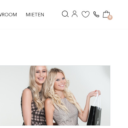
WROOM
MIETEN
0