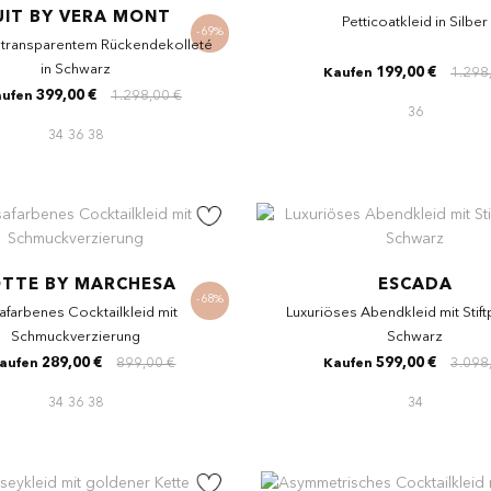
UIT BY VERA MONT
Petticoatkleid in Silber
-69%
 transparentem Rückendekolleté
in Schwarz
199,00 €
1.298
Kaufen
399,00 €
1.298,00 €
ufen
36
34
36
38
TTE BY MARCHESA
ESCADA
-68%
afarbenes Cocktailkleid mit
Luxuriöses Abendkleid mit Stift
Schmuckverzierung
Schwarz
289,00 €
899,00 €
599,00 €
3.098
aufen
Kaufen
34
36
38
34