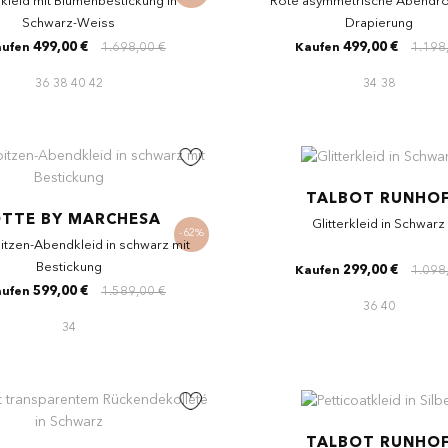
leid mit Blumenbestickung in
Rote asymmetrische Abendro
Schwarz-Weiss
Drapierung
499,00 €
1.698,00 €
499,00 €
1.198
ufen
Kaufen
36
38
40
42
34
38
TALBOT RUNHO
TTE BY MARCHESA
Glitterkleid in Schwarz
-62%
itzen-Abendkleid in schwarz mit
Bestickung
299,00 €
1.098
Kaufen
599,00 €
1.589,00 €
ufen
36
40
34
TALBOT RUNHO