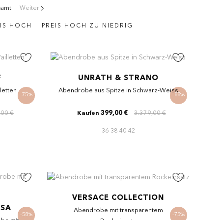
esamt
Weiter
BIS HOCH
PREIS HOCH ZU NIEDRIG
F
UNRATH & STRANO
letten
Abendrobe aus Spitze in Schwarz-Weiss
-75%
-88%
,00 €
399,00 €
3.379,00 €
Kaufen
36
38
40
42
VERSACE COLLECTION
ESA
Abendrobe mit transparentem
-58%
-75%