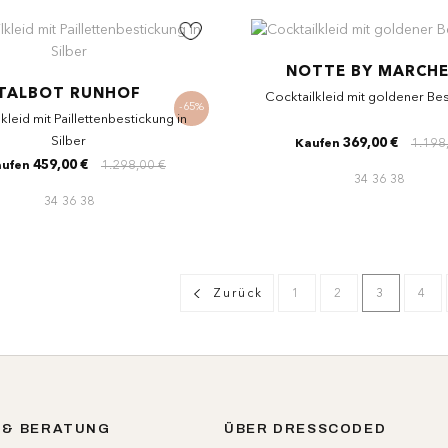
NOTTE BY MARCH
TALBOT RUNHOF
Cocktailkleid mit goldener Be
-65%
kleid mit Paillettenbestickung in
Silber
369,00 €
1.198
Kaufen
459,00 €
1.298,00 €
ufen
34
36
38
34
36
38
Zurück
1
2
3
4
 & BERATUNG
ÜBER DRESSCODED