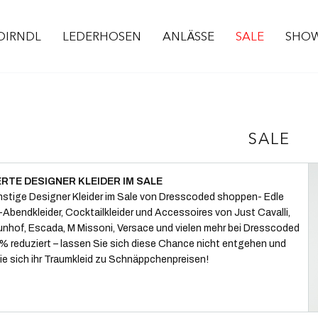
DIRNDL
LEDERHOSEN
ANLÄSSE
SALE
SHO
SALE
RTE DESIGNER KLEIDER IM SALE
nstige Designer Kleider im Sale von Dresscoded shoppen- Edle
Abendkleider, Cocktailkleider und Accessoires von Just Cavalli,
unhof, Escada, M Missoni, Versace und vielen mehr bei Dresscoded
% reduziert – lassen Sie sich diese Chance nicht entgehen und
ie sich ihr Traumkleid zu Schnäppchenpreisen!