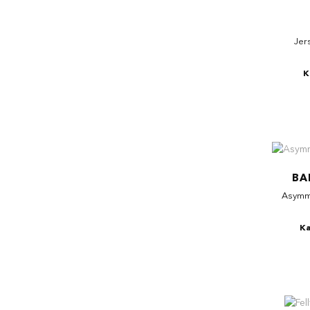
Jer
K
BA
Asymm
Ka