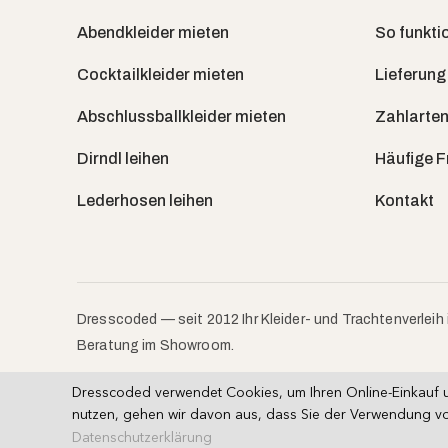
Abendkleider mieten
So funktio
Cocktailkleider mieten
Lieferung
Abschlussballkleider mieten
Zahlarten
Dirndl leihen
Häufige 
Lederhosen leihen
Kontakt
Dresscoded — seit 2012 Ihr Kleider- und Trachtenverleih 
Beratung im Showroom.
Dresscoded verwendet Cookies, um Ihren Online-Einkauf u
nutzen, gehen wir davon aus, dass Sie der Verwendung vo
AGB (Miete)
AGB (Kauf)
Impressum
·
·
Datenschutzerklärung