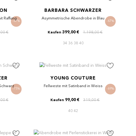
ION
BARBARA SCHWARZER
t Raffung
Asymmetrische Abendrobe in Blau
-67%
-67%
,00 €
399,00 €
1.198,00 €
Kaufen
34
36
38
40
ZER
YOUNG COUTURE
Schwarz
Fellweste mit Satinband in Weiss
-75%
-69%
,00 €
99,00 €
319,00 €
Kaufen
40
42