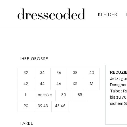
KLEIDER
IHRE GRÖSSE
REDUZIE
32
34
36
38
40
Jetzt gü
42
44
46
XS
M
Designer-
Talbot R
L
onesize
80
85
bis zu 70
sichern S
90
39-43
43-46
FARBE