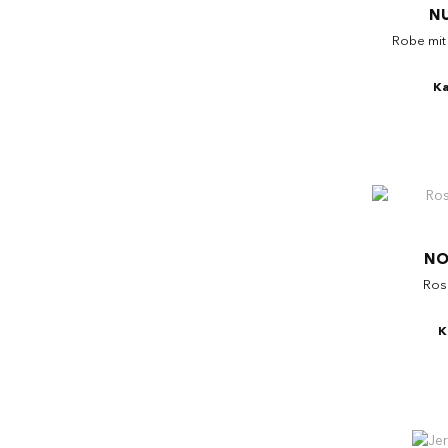
N
Robe mit
Ka
NO
Ros
K