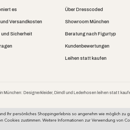
niert es
Über Dresscoded
 und Versandkosten
Showroom München
 und Sicherheit
Beratung nach Figurtyp
Fragen
Kundenbewertungen
Leihen statt kaufen
in München: Designerkleider, Dirndl und Lederhosen leihen statt kauf
nd Ihr persönliches Shoppingerlebnis so angenehm wie möglich zu ges
n Cookies zustimmen. Weitere Informationen zur Verwendung von Cooki